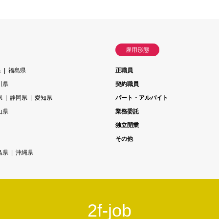
雇用形態
県
福島県
正職員
川県
契約職員
県
静岡県
愛知県
パート・アルバイト
山県
業務委託
独立開業
その他
島県
沖縄県
2f-job