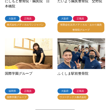
にしもと整骨院・鍼灸院 日
たいよう鍼灸整骨院 交野院
本橋院
大阪府
正職員
大阪府
正職員
株式会社メディカルワンジャパン
有限会社太洋メディカル・おかだ鍼灸
整骨院グループ
国際学園グループ
ふくしま駅前整骨院
福岡県
正職員
大阪府
正職員
国際学園グループ
ヴァーテックス株式会社