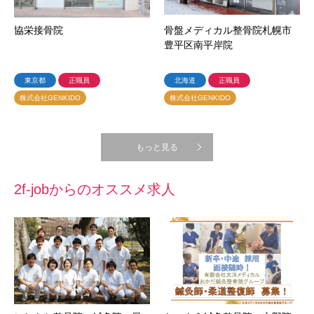
協栄接骨院
骨盤メディカル整骨院札幌市
豊平区南平岸院
東京都
正職員
北海道
正職員
株式会社GENKIDO
株式会社GENKIDO
もっと見る
2f-jobからのオススメ求人