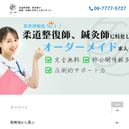
06-7777-5727
and
or