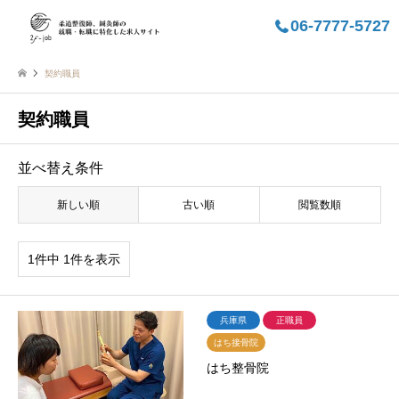
06-7777-5727
契約職員
契約職員
並べ替え条件
新しい順
古い順
閲覧数順
1件中 1件を表示
兵庫県
正職員
はち接骨院
はち整骨院