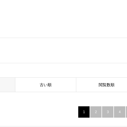
ト
古い順
閲覧数順
1
2
3
4