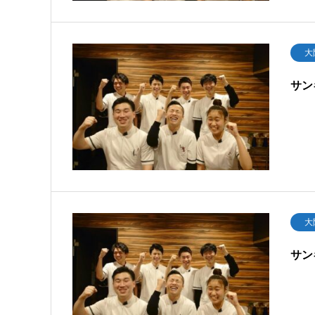
大
サン
大
サン