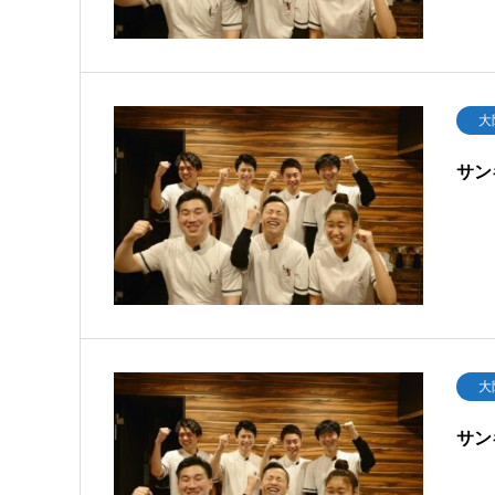
大
サン
大
サン