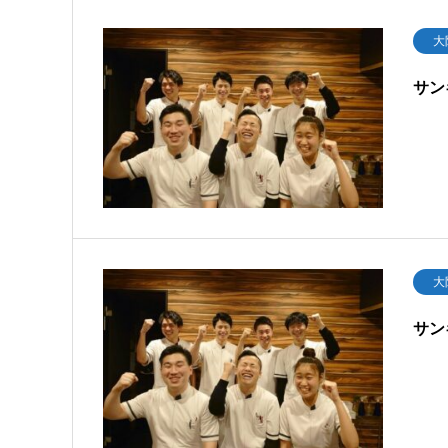
大
サン
大
サン