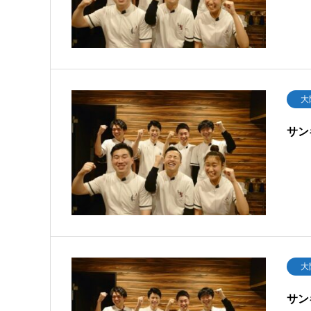
大
サン
大
サン