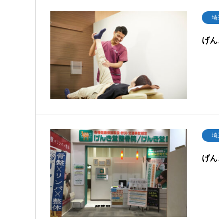
埼
げん
埼
げん