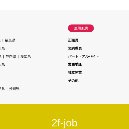
雇用形態
県
福島県
正職員
川県
契約職員
県
静岡県
愛知県
パート・アルバイト
山県
業務委託
独立開業
その他
島県
沖縄県
2f-job